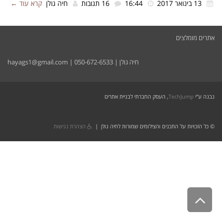
13 בינואר 2017
16:44
16 תגובות
חיה גולן
קרא עוד ←
אתרים מומלצים
חיה גולן |
050-672-6533
|
hayags1@gmail.com
נבנה ע"י
TechJump
, העסק החברתי לבניית אתרים
© כל הזכויות על התכנים והצילומים שמורות לחיה גולן |
הצהרת נגישות
גלילה
לראש