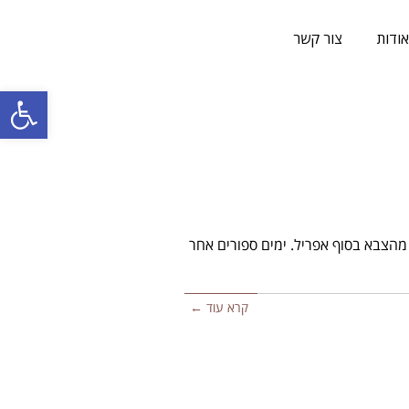
ודות
צור קשר
פתח סרגל
English ver) גל השתחררה מהצבא בסוף אפריל. ימים ספורים אחר
קרא עוד ←