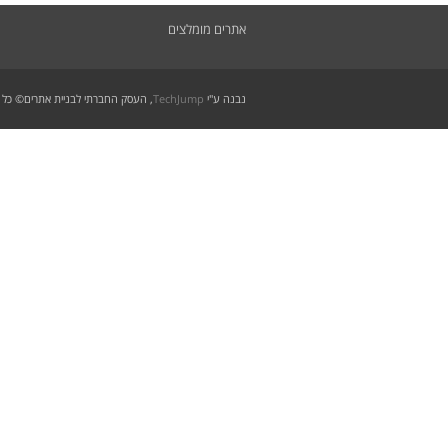
אתרים מומלצים
נבנה ע"י
TechJump
, העסק החברתי לבניית אתרים
© כל 