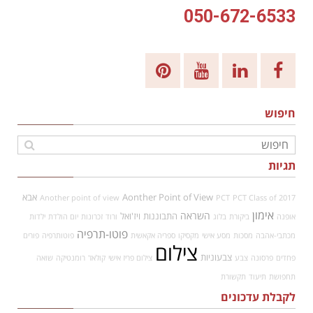
050-672-6533
חיפוש
תגיות
Aonther Point of View
אבא
Another point of view
PCT
PCT Class of 2017
אימון
השראה
התבוננות
ויז'ואל
אופנה
ביקורת
בלוג
ורוד
זכרונות
יום הולדת
ילדות
פוטו-תרפיה
מכתבי-אהבה
מסכות
מסע אישי
מקסיקו
ספריה אקאשית
פוטותרפיה
פורים
צילום
צבעוניות
פחדים
פרסונה
צבע
צילום פריז אישי
קולאז'
רומנטיקה
שואה
תחפושת
תיעוד
תקשורת
לקבלת עדכונים