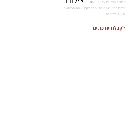
צילום
צבעוניות
פחדים
פרסונה
צבע
צילום פריז אישי
קולאז'
רומנטיקה
שואה
תחפושת
תיעוד
תקשורת
לקבלת עדכונים