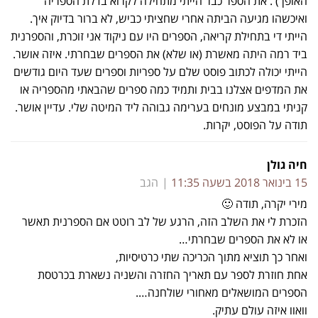
האופן ) . את הספר כבר הייתי מתחילה לקרוא בדלת הספריה
ואיכשהו מגיעה הביתה אחרי שחציתי כביש, לא ברור בדיוק איך.
הייתי די בתחילת קריאה, הספרים היו עם ניקוד אני זוכרת, והספרנית
ביד רמה היתה מאשרת (או שלא) את הספרים שבחרתי. איזה אושר.
הייתי יכולה לכתוב פוסט שלם על ספריות וספרים שעד היום גודשים
את המדפים אצלנו בבית ותמיד כמה ספרים שהבאתי מהספריה או
קניתי במבצע מונחים בערימה גבוהה ליד המיטה שלי. עדיין אושר.
תודה על הפוסט, יקרות.
חיה גולן
15 בינואר 2018 בשעה 11:35
הגב
מירי יקרה, תודה 🙂
הזכרת לי את השלב הזה, הרגע של לב רוטט אם הספרנית תאשר
או לא את הספרים שבחרתי…
ואחר כך תוציא מתוך הכריכה שתי כרטיסיות,
אחת חוזרת לספר עם תאריך החזרה והשניה נשארת בכרטסת
הספרים המושאלים מאחורי שולחנה….
וואוו איזה עולם עתיק.