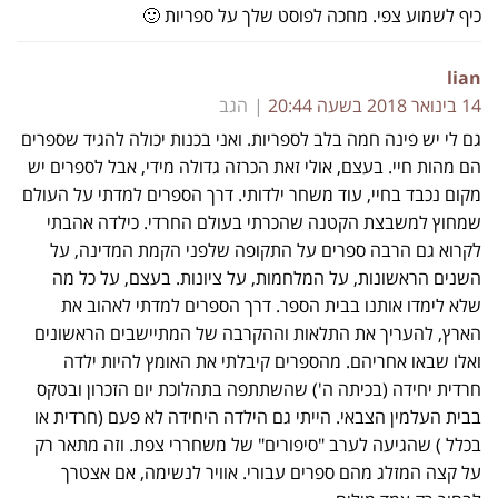
כיף לשמוע צפי. מחכה לפוסט שלך על ספריות 🙂
lian
14 בינואר 2018 בשעה 20:44
הגב
גם לי יש פינה חמה בלב לספריות. ואני בכנות יכולה להגיד שספרים
הם מהות חיי. בעצם, אולי זאת הכרזה גדולה מידי, אבל לספרים יש
מקום נכבד בחיי, עוד משחר ילדותי. דרך הספרים למדתי על העולם
שמחוץ למשבצת הקטנה שהכרתי בעולם החרדי. כילדה אהבתי
לקרוא גם הרבה ספרים על התקופה שלפני הקמת המדינה, על
השנים הראשונות, על המלחמות, על ציונות. בעצם, על כל מה
שלא לימדו אותנו בבית הספר. דרך הספרים למדתי לאהוב את
הארץ, להעריך את התלאות וההקרבה של המתיישבים הראשונים
ואלו שבאו אחריהם. מהספרים קיבלתי את האומץ להיות ילדה
חרדית יחידה (בכיתה ה') שהשתתפה בתהלוכת יום הזכרון ובטקס
בבית העלמין הצבאי. הייתי גם הילדה היחידה לא פעם (חרדית או
בכלל ) שהגיעה לערב "סיפורים" של משחררי צפת. וזה מתאר רק
על קצה המזלג מהם ספרים עבורי. אוויר לנשימה, אם אצטרך