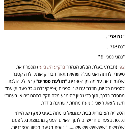
"גם אני".
"גם אני" .
"גמני גמני !!! "
צפי
(חברתי בעלת הבלוג הנהדר
ברקיע השביעי
) מספרת את
סיפורי ילדותה ואני מגלה שהיא מתארת בדיוק אותי. ילדה קטנה
שלומדת את עולמה מן הספרים. "
תולעת ספרים
" קראו לי. הולכת
לספריה כל יום, חוזרת עם שני ספרים (צפי קיבלה 4 כל פעם !!) אחד
מחסלת בדרך, תוך כדי נסיון להימנע מלהיתקל בתמרורים או בעמודי
חשמל ואת השני גומעת מתחת לשמיכה בחדר.
הספריה הציבורית בבית עמנואל נדמתה בעיני
כמקדש
. הייתי
נכנסת בצעדים חרישיים לתוך האולם הענק, מתכווצת בכל פעם
שלחישת "ששששששששש….. " נוזפת מגיעה מכיוון הספרניות,