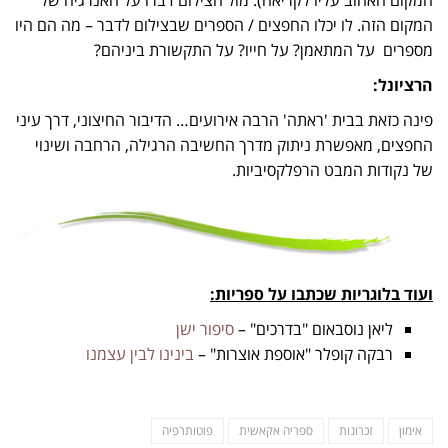
המקום האהוב עליו לקריאה). מול הצילום דברו על האנרגיה של
המקום הזה. לו יכלו החפצים / הספרים שבצילום לדבר – מה הם היו
מספרים על המתאמן? על חייו? על התקשורת ביניהם?
הרציונל:
פינה כזאת בבית 'ראתה' הרבה אירועים… הדיבור החיצוני, דרך עיני
החפצים, מאפשרת ניתוק מדרך החשיבה הרגילה, הרחבה ושינוי
של נקודות המבט הרפלקסיביות.
ועוד בלוגריות שכתבו על ספריות:
ליאן נוסבאום "בדרכים" –
סיפור ישן
רבקה קופלר "אוספת אוצרות" –
בינינו לבין עצמנו
אימון
זכרונות
ספריה אקאשית
פוטותרפיה