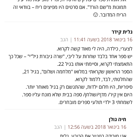
תמונות מ"שם הורד". אם סרטים היו מפיצים ריח – בוודאי זה
הריח המדובר. 🙂
גלית קידר
16 בינואר 2018 בשעה 11:41
הגב
לצערי, כילדה, היה לי מאוד קשה לקרוא.
יש ספר אחד בלבד שחרות על ליבי, "שרה גיבורת ניל"י" – שכל כך
התאמצתי לקרוא, וסיימתי אותו בגיל 22.
הספר הראשון שקראתי במלואו "מלחמה ושלום", בגיל 21,
שהחלטתי, לבד, ללמוד לקרוא.
סיפריות, היו חלום ילדות, שהתגשם רק בגיל מאוחר יותר.
היום אין קיר/ מדף/שולחן/ ספה בבית שלא מונח עליו ספר.
לשמחתי 3 ילדי תולעי ספרים מובחרים.
חיה גולן
16 בינואר 2018 בשעה 12:56
הגב
אני מורידה בפנייך את הכובע, גלית,