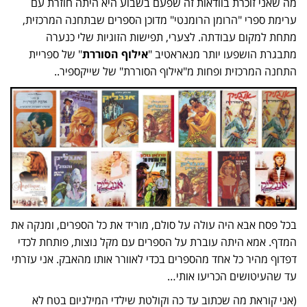
מה שאני זוכרת בוודאות זה שפעם בשבוע היא היתה חוזרת עם
ערימת ספרי "הרומן הרומנטי" מדוכן הספרים שבתחנה המרכזית,
מתחת למקום עבודתה. לצערי, תפישות הזוגיות שלי כנערה
מתבגרת הושפעו יותר מנאראטיב "
אילוף הסוררת
" של ספריית
התחנה המרכזית ופחות מ"אילוף הסוררת" של שייקספיר..
בכל פסח אבא היה עולה על סולם, מוריד את כל הספרים, ומנקה את
המדף. אמא היתה עוברת על הספרים עם מקל נוצות, פותחת לכדי
דפדוף מהיר כל אחד מהספרים בכדי לאוורר אותו מהאבק. אני עזרתי
עד שהעיטושים הכריעו אותי…
(אני קוראת מה שכתוב עד כה וקולטת שילדי המילניום בטח לא