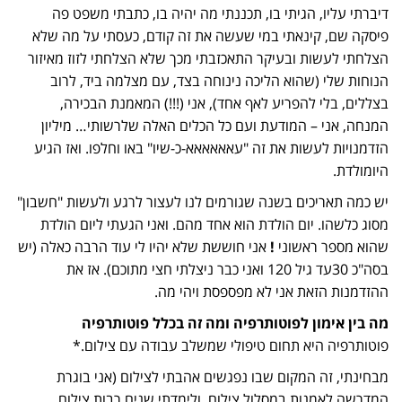
דיברתי עליו, הגיתי בו, תכננתי מה יהיה בו, כתבתי משפט פה
פיסקה שם, קינאתי במי שעשה את זה קודם, כעסתי על מה שלא
הצלחתי לעשות ובעיקר התאכזבתי מכך שלא הצלחתי לזוז מאיזור
הנוחות שלי (שהוא הליכה נינוחה בצד, עם מצלמה ביד, לרוב
בצללים, בלי להפריע לאף אחד), אני (!!!) המאמנת הבכירה,
המנחה, אני – המודעת ועם כל הכלים האלה שלרשותי…
מיליון
הזדמנויות לעשות את זה "עאאאאאא-כ-שיו" באו וחלפו. ואז הגיע
היומולדת.
יש כמה תאריכים בשנה שגורמים לנו לעצור לרגע ולעשות "חשבון"
מסוג כלשהו. יום הולדת הוא אחד מהם. ואני הגעתי ליום הולדת
שהוא מספר ראשוני
!
אני חוששת שלא יהיו לי עוד הרבה כאלה (יש
בסה"כ 30עד גיל 120 ואני כבר ניצלתי חצי מתוכם). אז את
ההזדמנות הזאת אני לא מפספסת ויהי מה.
מה בין אימון לפוטותרפיה ומה זה בכלל פוטותרפיה
פוטותרפיה היא תחום טיפולי שמשלב עבודה עם צילום.*
מבחינתי, זה המקום שבו נפגשים אהבתי לצילום (אני בוגרת
המדרשה לאמנות במסלול צילום, ולימדתי שנים רבות צילום