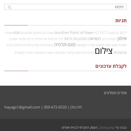
תגיות
Aonther Point of View
אבא
PCT Class of 2017
PCT
Another point of view
אופנה
אימון
השראה
התבוננות
ויז'ואל
ביקורת
בלוג
ורוד
זכרונות
יום הולדת
ילדות
מכתבי-אהבה
פוטו-תרפיה
מסכות
מסע אישי
מקסיקו
ספריה אקאשית
פוטותרפיה
פורים
פחדים
פרסונה
צבע
צילום
צבעוניות
צילום פריז אישי
קולאז'
רומנטיקה
שואה
תחפושת
תיעוד
תקשורת
לקבלת עדכונים
אתרים מומלצים
חיה גולן |
050-672-6533
|
hayags1@gmail.com
נבנה ע"י
TechJump
, העסק החברתי לבניית אתרים