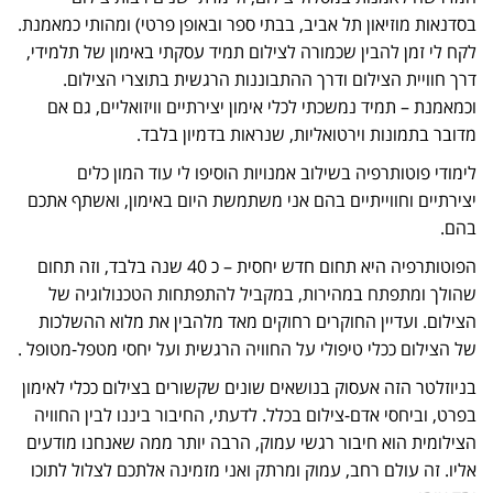
בסדנאות מוזיאון תל אביב, בבתי ספר ובאופן פרטי) ומהותי כמאמנת.
לקח לי זמן להבין שכמורה לצילום תמיד עסקתי באימון של תלמידי,
דרך חוויית הצילום ודרך ההתבוננות הרגשית בתוצרי הצילום.
וכמאמנת – תמיד נמשכתי לכלי אימון יצירתיים וויזואליים, גם אם
מדובר בתמונות וירטואליות, שנראות בדמיון בלבד.
לימודי פוטותרפיה בשילוב אמנויות הוסיפו לי עוד המון כלים
יצירתיים וחווייתיים בהם אני משתמשת היום באימון, ואשתף אתכם
בהם.
הפוטותרפיה היא תחום חדש יחסית – כ 40 שנה בלבד, וזה תחום
שהולך ומתפתח במהירות, במקביל להתפתחות הטכנולוגיה של
הצילום. ועדיין החוקרים רחוקים מאד מלהבין את מלוא ההשלכות
של הצילום ככלי טיפולי על החוויה הרגשית ועל יחסי מטפל-מטופל .
בניוזלטר הזה אעסוק בנושאים שונים שקשורים בצילום ככלי לאימון
בפרט, וביחסי אדם-צילום בכלל. לדעתי, החיבור ביננו לבין החוויה
הצילומית הוא חיבור רגשי עמוק, הרבה יותר ממה שאנחנו מודעים
אליו. זה עולם רחב, עמוק ומרתק ואני מזמינה אלתכם לצלול לתוכו